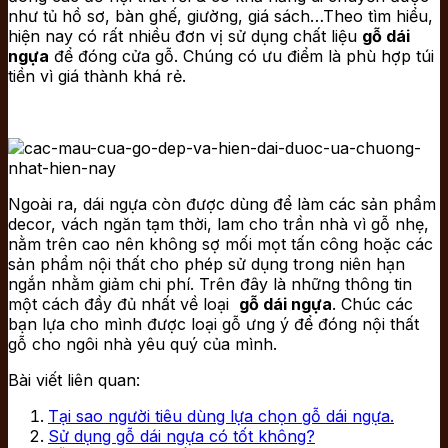
như tủ hồ sơ, bàn ghế, giường, giá sách…Theo tìm hiểu,
hiện nay có rất nhiều đơn vị sử dụng chất liệu
gỗ dái
ngựa
để đóng cửa gỗ. Chúng có ưu điểm là phù hợp túi
tiền vì giá thành khá rẻ.
Ngoài ra, dái ngựa còn được dùng để làm các sản phẩm
decor, vách ngăn tạm thời, lam cho trần nhà vì gỗ nhẹ,
nằm trên cao nên không sợ mối mọt tấn công hoặc các
sản phẩm nội thất cho phép sử dụng trong niên hạn
ngắn nhằm giảm chi phí. Trên đây là những thông tin
một cách đầy đủ nhất về loại
gỗ dái ngựa
. Chúc các
bạn lựa cho mình được loại gỗ ưng ý để đóng nội thất
gỗ cho ngôi nhà yêu quý của mình.
Bài viết liên quan:
Tại sao người tiêu dùng lựa chọn gỗ dái ngựa.
Sử dụng gỗ dái ngựa có tốt không?