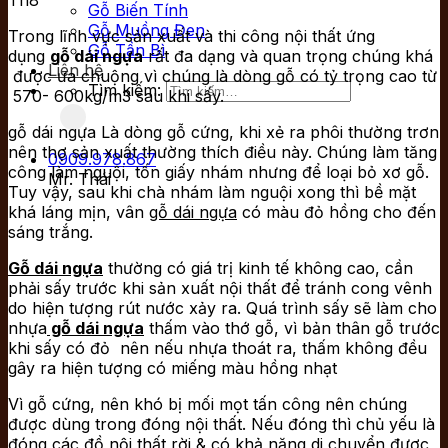
Gỗ Biến Tính
Gỗ Muồng Đen
Trong lĩnh vực sản xuất và thi công nội thất ứng
Gỗ Tần Bì
dụng
gỗ dái ngựa
rất đa dạng và quan trọng chúng khá
Liên hệ
được ưa chuộng vì chúng là dòng gỗ có tỷ trọng cao từ
Tìm kiếm:
570- 600kg/m3 sau khi sấy.
gỗ dái ngựa
Là dòng gỗ cứng, khi xẻ ra phôi thường trơn
nên thợ sản xuất thường thích điều này. Chúng làm tăng
0909.978.867
công làm nguội, tốn giấy nhám nhưng để loại bỏ xơ gỗ.
Mr. Thái
Tuy vậy, sau khi chà nhám làm nguội xong thì bề mặt
khá láng mịn, vân
gỗ dái ngựa
có màu đỏ hồng cho đến
sáng trắng.
Gỗ dái ngựa
thường có giá trị kinh tế không cao, cần
phải sấy trước khi sản xuất nội thất để tránh cong vênh
do hiện tượng rút nước xảy ra. Quá trình sấy sẽ làm cho
nhựa
gỗ dái ngựa
thấm vào thớ gỗ, vì bản thân gỗ trước
khi sấy có đỏ nên nếu nhựa thoát ra, thấm không đều
gây ra hiện tượng có miếng màu hồng nhạt
Vì gỗ cứng, nên khó bị mối mọt tấn công nên chúng
được dùng trong đóng nội thất. Nếu đóng thì chủ yếu là
đóng các đồ nội thất rời & có khả năng di chuyển được