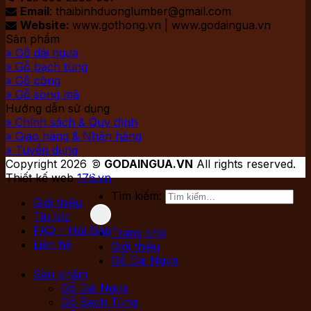
Email
: thaibinhduonglumber@gmail.com

Website:
www.gothong.vn | www.godaingua.vn

Sản phẩm
» Gỗ dái ngựa
» Gỗ bạch tùng
» Gỗ còng
» Gỗ song mã
Hướng dẫn sử dụng
» Chính sách & Quy định
» Giao hàng & Nhận hàng
» Tuyển dụng
Copyright 2026 ©
GODAINGUA.VN
All rights reserved.
Thiết kế web
176.vn
Tìm kiếm:
Giới thiệu
Tin tức
FAQ – Hỏi Đáp
Trang chủ
Liên hệ
Giới thiệu
Gỗ Dái Ngựa
Sản phẩm
Gỗ Dái Ngựa
Gỗ Bạch Tùng