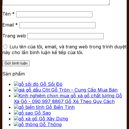
Tên
*
Email
*
Trang web
Lưu tên của tôi, email, và trang web trong trình duyệt
này cho lần bình luận kế tiếp của tôi.
Sản phẩm
Gỗ Sồi Đỏ
Cột Gỗ Tròn - Cung Cấp Mua Bán
Gỗ
Xà Gồ - 090 997 8867 Gỗ Xẻ Theo Quy Cách
Gỗ Biến Tính
Gỗ Sao
Gỗ Xây Dựng
Gỗ Thông