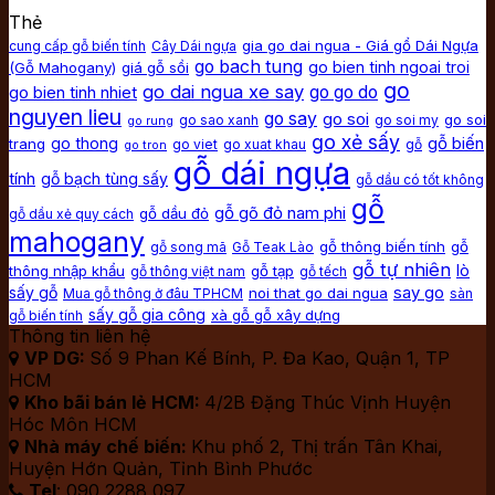
Thẻ
gia go dai ngua - Giá gổ Dái Ngựa
cung cấp gỗ biến tính
Cây Dái ngựa
go bach tung
go bien tinh ngoai troi
(Gỗ Mahogany)
giá gỗ sồi
go
go dai ngua xe say
go bien tinh nhiet
go go do
nguyen lieu
go say
go soi
go soi
go sao xanh
go soi my
go rung
go xẻ sấy
gỗ biến
go thong
trang
go viet
go xuat khau
gỗ
go tron
gỗ dái ngựa
tính
gỗ bạch tùng sấy
gỗ dầu có tốt không
gỗ
gỗ gõ đỏ nam phi
gỗ dầu đỏ
gỗ dầu xẻ quy cách
mahogany
gỗ thông biến tính
gỗ
gỗ song mã
Gỗ Teak Lào
gỗ tự nhiên
lò
thông nhập khẩu
gỗ tạp
gỗ thông việt nam
gỗ tếch
say go
sấy gỗ
noi that go dai ngua
Mua gỗ thông ở đâu TPHCM
sàn
sấy gỗ gia công
xà gỗ gỗ xây dựng
gỗ biến tính
Thông tin liên hệ
VP DG:
Số 9 Phan Kế Bính, P. Đa Kao, Quận 1, TP

HCM
Kho bãi bán lẻ HCM:
4/2B Đặng Thúc Vịnh Huyện

Hóc Môn HCM
Nhà máy chế biến:
Khu phố 2, Thị trấn Tân Khai,

Huyện Hớn Quản, Tỉnh Bình Phước
Tel
: 090 2288 097
