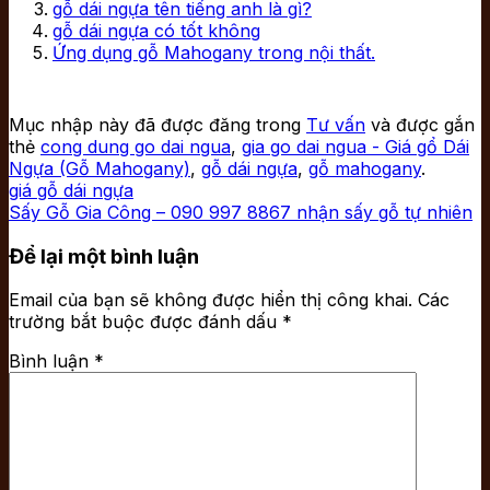
gỗ dái ngựa tên tiếng anh là gì?
gỗ dái ngựa có tốt không
Ứng dụng gỗ Mahogany trong nội thất.
Mục nhập này đã được đăng trong
Tư vấn
và được gắn
thẻ
cong dung go dai ngua
,
gia go dai ngua - Giá gổ Dái
Ngựa (Gỗ Mahogany)
,
gỗ dái ngựa
,
gỗ mahogany
.
giá gỗ dái ngựa
Sấy Gỗ Gia Công – 090 997 8867 nhận sấy gỗ tự nhiên
Để lại một bình luận
Email của bạn sẽ không được hiển thị công khai.
Các
trường bắt buộc được đánh dấu
*
Bình luận
*