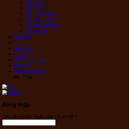
Gỗ Còng
Gỗ Dầu
Gỗ Song Mã
Gỗ Biến Tính
Gỗ Muồng Đen
Gỗ Tần Bì
Liên hệ
Giới thiệu
Tin tức
FAQ – Hỏi Đáp
Liên hệ
0909.978.867
Mr. Thái
Đăng nhập
Tên tài khoản hoặc địa chỉ email
*